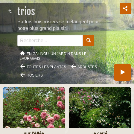
trios
Parfois trois rosiers se mélangent pour
notre plus grand plaisir.
EN GALINOU, UN JARDIN DANS LE
LAURAGAIS
TOUTES LES PLANTES
ARBUSTES
ROSIERS
sur l'Allée
le carré