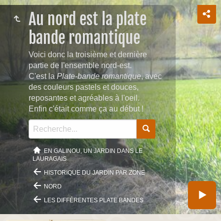
Au nord est la plate
bande romantique
Voici donc la troisième et dernière
partie de l'ensemble nord-est.
C'est la
Plate-bande romantique
, avec
des couleurs pastels et douces,
reposantes et agréables à l'oeil.
Enfin c'était comme ça au début !
EN GALINOU, UN JARDIN DANS LE
LAURAGAIS
HISTORIQUE DU JARDIN PAR ZONE
NORD
LES DIFFÉRENTES PLATE BANDES