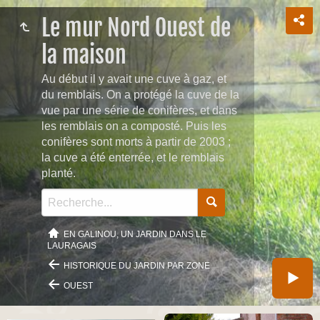
Le mur Nord Ouest de
la maison
Au début il y avait une cuve à gaz, et
du remblais. On a protégé la cuve de la
vue par une série de conifères, et dans
les remblais on a composté. Puis les
conifères sont morts à partir de 2003 ;
la cuve a été enterrée, et le remblais
planté.
EN GALINOU, UN JARDIN DANS LE
LAURAGAIS
HISTORIQUE DU JARDIN PAR ZONE
OUEST