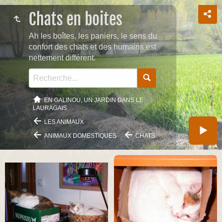
Chats en boites
Ah les boîtes, les paniers, le sens du
confort des chats et des humains est
nettement différent.
EN GALINOU, UN JARDIN DANS LE
LAURAGAIS
LES ANIMAUX
ANIMAUX DOMESTIQUES
CHATS